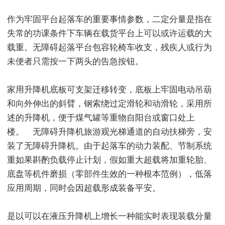
作为牢固平台起落车的重要事情参数，二定分量是指在
失常的功课条件下车辆在载货平台上可以或许运载的大
载重。无障碍起落平台包容轮椅车收支，残疾人或行为
未便者只需按一下两头的告急按钮。
家用升降机底板可支架迁移转变，底板上牢固电动吊葫
和向外伸出的斜臂，钢索绕过定滑轮和动滑轮，采用所
述的升降机，便于煤气罐等重物自阳台或窗口处上
楼。 无障碍升降机旅游观光梯通道的自动扶梯旁，安
装了无障碍升降机。由于起落车的动力装配、节制系统
重如果斟酌负载停止计划，假如重大超载将加重轮胎、
底盘等机件磨损（零部件生效的一种根本范例），低落
应用周期，同时会因超载形成装备平安。
是以可以在液压升降机上增长一种能实时表现装载分量