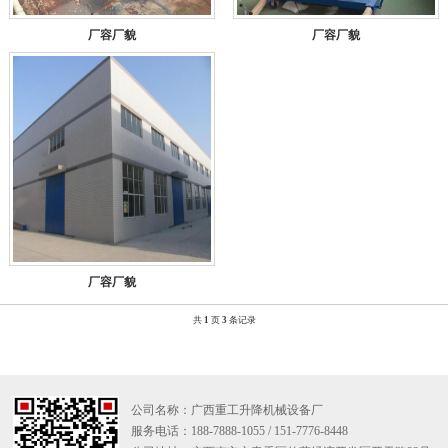
厂容厂貌
厂容厂貌
厂容厂貌
共
1
页
3
条记录
公司名称：广西重工升降机械设备厂
服务电话：188-7888-1055 / 151-7776-8448